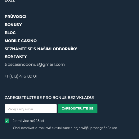
2022
PRŮVODCI
BONUSY
BLOG
MOBILE CASINO
SEZNAMTE SE S NAŠIMI ODBORNÍKY
KONTAKTY
tipscasinobonus@gmail.com
+1 (613) 416 89 01
ZAREGISTRUJTE SE PRO BONUS BEZ VKLADU!
ZAREGISTRUJTE SE
Je mi více než 18 let
Chci dostávat e-mailové aktualizace a nejnovější propagační akce