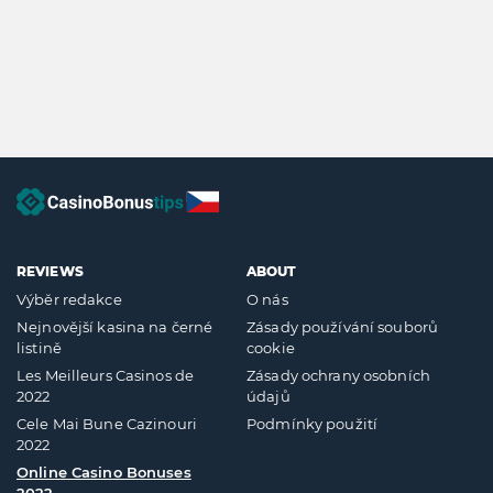
REVIEWS
ABOUT
Výběr redakce
O nás
Nejnovější kasina na černé
Zásady používání souborů
listině
cookie
Les Meilleurs Casinos de
Zásady ochrany osobních
2022
údajů
Cele Mai Bune Cazinouri
Podmínky použití
2022
Online Casino Bonuses