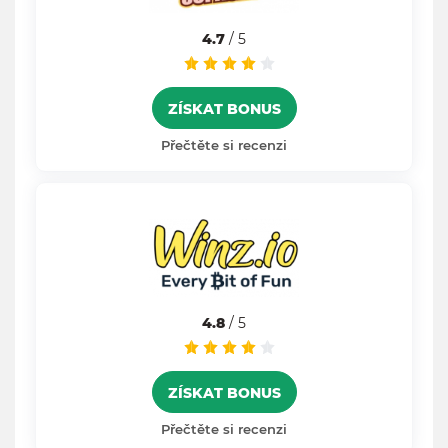
4.7
/ 5
ZÍSKAT BONUS
Přečtěte si recenzi
4.8
/ 5
ZÍSKAT BONUS
Přečtěte si recenzi