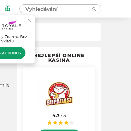
iny Zdarma Bеz
Vklаdu
SKAT BONUS
NEJLEPŠÍ ONLINE
KASINA
mile
4.7
/ 5