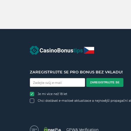
ZAREGISTRUJTE SE PRO BONUS BEZ VKLADU!
ZAREGISTRUJTE SE
Je mi více než 18 let
Chci dostávat e-mailové aktualizace a nejnovější propagační 
GPWA Verification