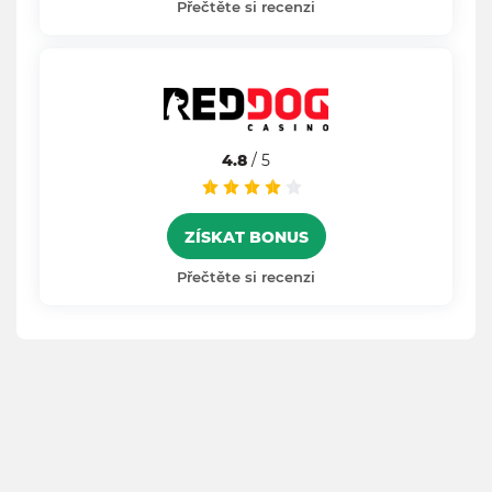
Přečtěte si recenzi
4.8
/ 5
ZÍSKAT BONUS
Přečtěte si recenzi