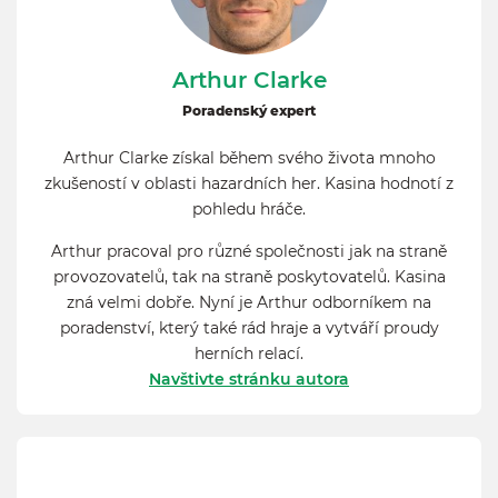
Arthur Clarke
Poradenský expert
Arthur Clarke získal během svého života mnoho
zkušeností v oblasti hazardních her. Kasina hodnotí z
pohledu hráče.
Arthur pracoval pro různé společnosti jak na straně
provozovatelů, tak na straně poskytovatelů. Kasina
zná velmi dobře. Nyní je Arthur odborníkem na
poradenství, který také rád hraje a vytváří proudy
herních relací.
Navštivte stránku autora