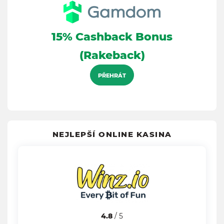
15% Cashback Bonus
(Rakeback)
PŘEHRÁT
NEJLEPŠÍ ONLINE KASINA
4.8
/ 5