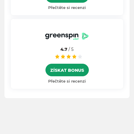
Přečtěte si recenzi
4.7
/ 5
ZÍSKAT BONUS
Přečtěte si recenzi