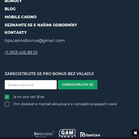
BONUSY
BLOG
MOBILE CASINO
SEZNAMTE SE S NAŠIMI ODBORNÍKY
KONTAKTY
tipscasinobonus@gmail.com
+1 (613) 416 89 01
ZAREGISTRUJTE SE PRO BONUS BEZ VKLADU!
ZAREGISTRUJTE SE
Je mi více než 18 let
Chci dostávat e-mailové aktualizace a nejnovější propagační akce