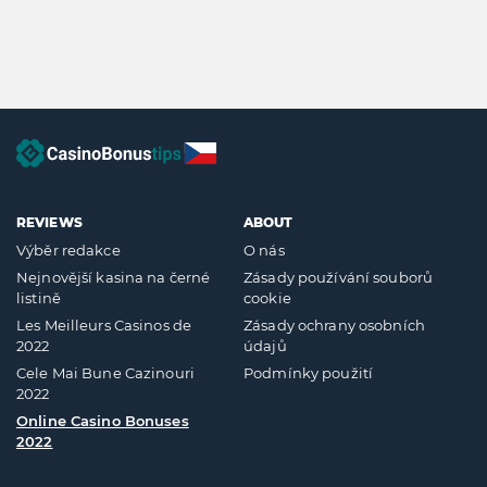
REVIEWS
ABOUT
Výběr redakce
O nás
Nejnovější kasina na černé
Zásady používání souborů
listině
cookie
Les Meilleurs Casinos de
Zásady ochrany osobních
2022
údajů
Cele Mai Bune Cazinouri
Podmínky použití
2022
Online Casino Bonuses
2022