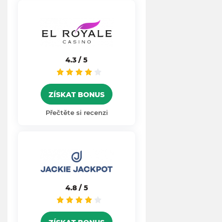
4.3
/ 5
ZÍSKAT BONUS
Přečtěte si recenzi
4.8
/ 5