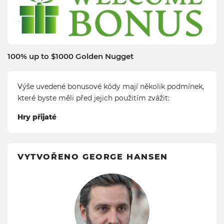
100% up to $1000 Golden Nugget
Výše uvedené bonusové kódy mají několik podmínek,
které byste měli před jejich použitím zvážit:
Hry přijaté
VYTVOŘENO GEORGE HANSEN