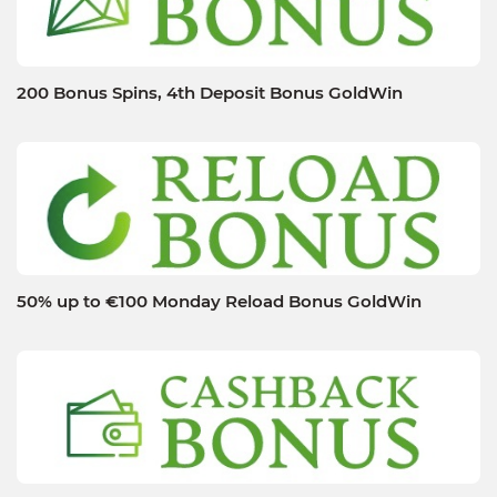
200 Bonus Spins, 4th Deposit Bonus GoldWin
50% up to €100 Monday Reload Bonus GoldWin