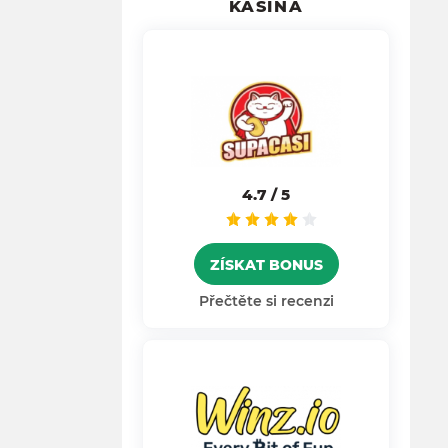
KASINA
4.7
/ 5
ZÍSKAT BONUS
Přečtěte si recenzi