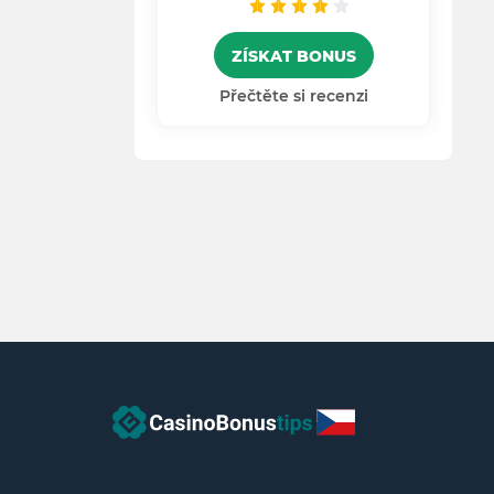
ZÍSKAT BONUS
Přečtěte si recenzi