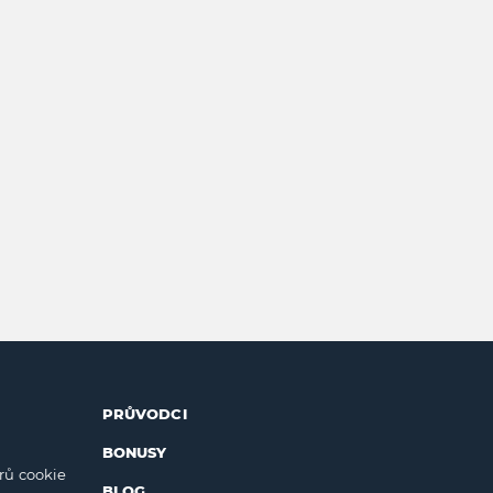
PRŮVODCI
BONUSY
rů cookie
BLOG