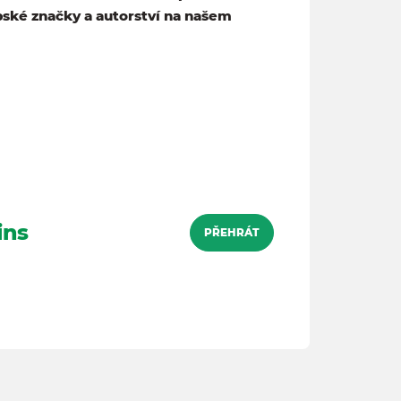
pské značky a autorství na našem
ins
PŘEHRÁT