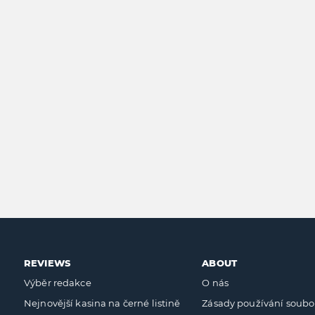
REVIEWS
ABOUT
Výběr redakce
O nás
Nejnovější kasina na černé listině
Zásady používání soubo