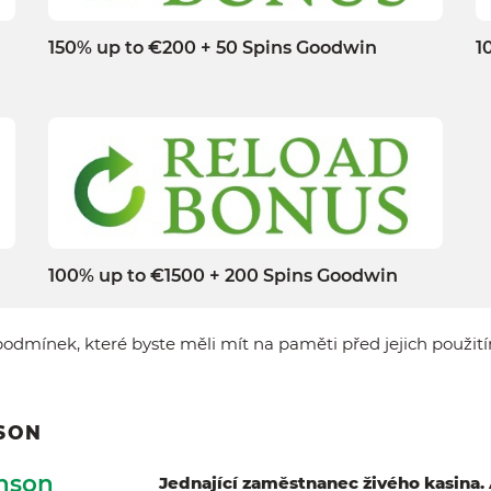
150% up to €200 + 50 Spins Goodwin
1
100% up to €1500 + 200 Spins Goodwin
dmínek, které byste měli mít na paměti před jejich použit
SON
nson
Jednající zaměstnanec živého kasina. A