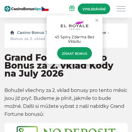
VYHLEDÁVÁNÍ
Casino Bonus Tips
Bonusy
Grand Fortune
45 Spiny Zdarma Bеz
Bonus za 2. vklad
Vklаdu
ZÍSKAT BONUS
Grand Fortune Kasino
Bonus za 2. vklad Kódy
na July 2026
Bohužel všechny za 2. vklad bonusy pro tento měsíc
jsou již pryč. Budeme je plnit, jakmile to bude
možné. Další si můžete vybrat z naší nabídky Grand
Fortune bonusů: