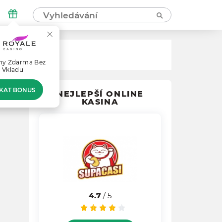
iny Zdarma Bеz
Vklаdu
SKAT BONUS
NEJLEPŠÍ ONLINE
KASINA
4.7
/ 5