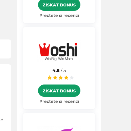
ZÍSKAT BONUS
Přečtěte si recenzi
4.8
/ 5
ZÍSKAT BONUS
Přečtěte si recenzi
ád