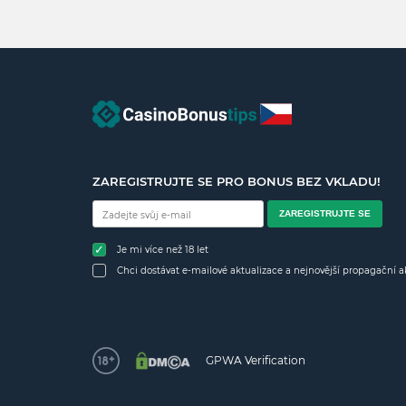
ZAREGISTRUJTE SE PRO BONUS BEZ VKLADU!
ZAREGISTRUJTE SE
Je mi více než 18 let
Chci dostávat e-mailové aktualizace a nejnovější propagační 
GPWA Verification