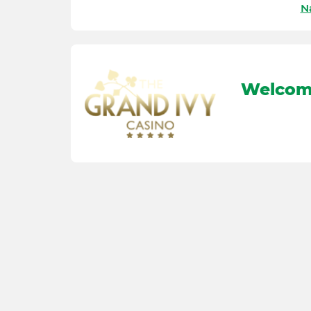
N
Welcome