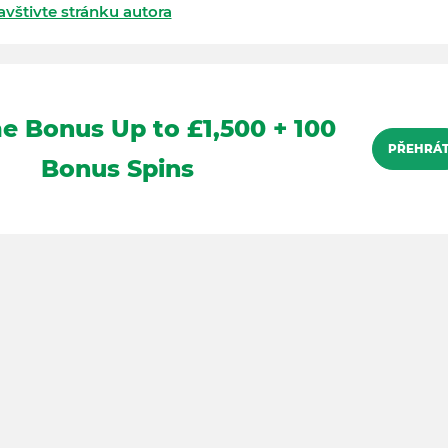
avštivte stránku autora
 Bonus Up to £1,500 + 100
PŘEHRÁ
Bonus Spins