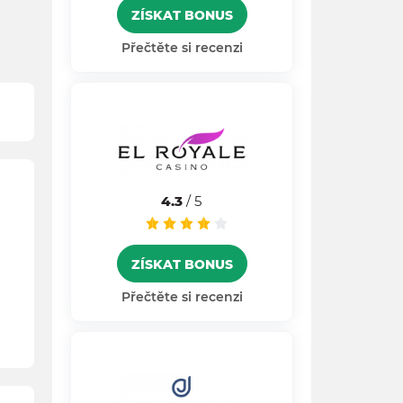
ZÍSKAT BONUS
Přečtěte si recenzi
4.3
/ 5
ZÍSKAT BONUS
Přečtěte si recenzi