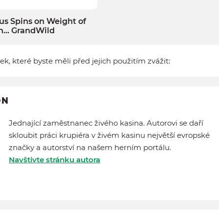
us Spins on Weight of
n… GrandWild
 které byste měli před jejich použitím zvážit:
ON
Jednající zaměstnanec živého kasina. Autorovi se daří
skloubit práci krupiéra v živém kasinu největší evropské
značky a autorství na našem herním portálu.
Navštivte stránku autora