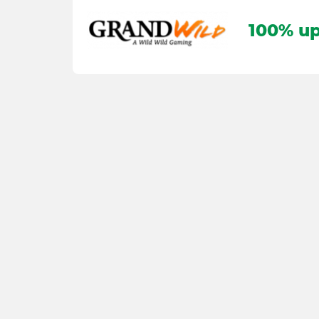
100% up