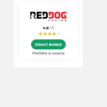
4.8
/ 5
ZÍSKAT BONUS
Přečtěte si recenzi