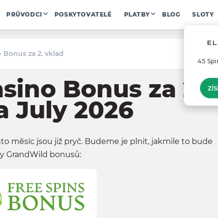
PRŮVODCI
POSKYTOVATELÉ
PLATBY
BLOG
SLOTY
Bonus za 2. vklad
45 Sp
sino Bonus za 2.
ZÍ
a July 2026
o měsíc jsou již pryč. Budeme je plnit, jakmile to bude
dky GrandWild bonusů: