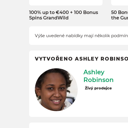
100% up to €400 + 100 Bonus
50 Bon
Spins GrandWild
the Gu
Výše uvedené nabídky mají několik podmínek,
VYTVOŘENO ASHLEY ROBINS
Ashley
Robinson
Živý prodejce