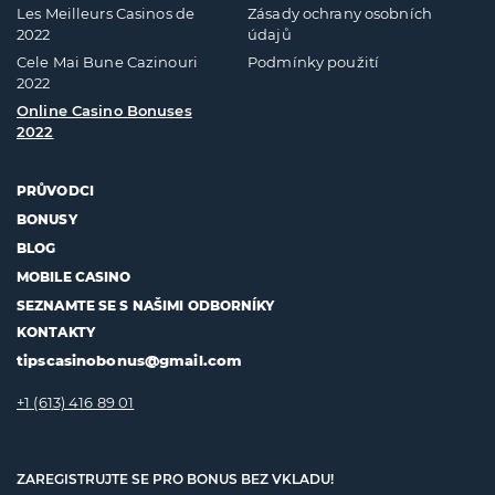
Les Meilleurs Casinos de
Zásady ochrany osobních
2022
údajů
Cele Mai Bune Cazinouri
Podmínky použití
2022
Online Casino Bonuses
2022
PRŮVODCI
BONUSY
BLOG
MOBILE CASINO
SEZNAMTE SE S NAŠIMI ODBORNÍKY
KONTAKTY
tipscasinobonus@gmail.com
+1 (613) 416 89 01
ZAREGISTRUJTE SE PRO BONUS BEZ VKLADU!