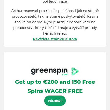
pohledu hráče.
Arthur pracoval pro různé společnosti jak na straně
provozovatelů, tak na straně poskytovatelů. Kasina
zná velmi dobře. Nyní je Arthur odborníkem na
poradenství, který také rád hraje a vytváří proudy
herních relací.
Navštivte stránku autora
Get up to €200 and 150 Free
Spins WAGER FREE
PŘEHRÁT