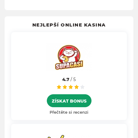
NEJLEPŠÍ ONLINE KASINA
4.7
/ 5
ZÍSKAT BONUS
Přečtěte si recenzi