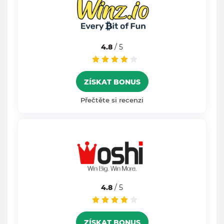
4.8
/ 5
ZÍSKAT BONUS
Přečtěte si recenzi
4.8
/ 5
ZÍSKAT BONUS