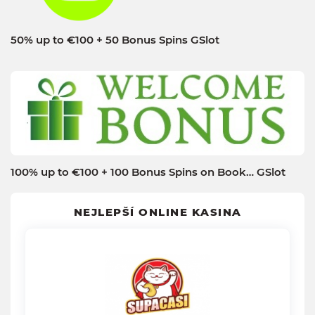
50% up to €100 + 50 Bonus Spins GSlot
100% up to €100 + 100 Bonus Spins on Book… GSlot
NEJLEPŠÍ ONLINE KASINA