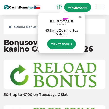
VYHLEDÁVÁNÍ
Casino Bonus Tips
Bonusy
GSlot
45 Spiny Zdarma Bеz
Vklаdu
Bonusové kódy pro
ZÍSKAT BONUS
kasino GSlot, July 2026
50% up to €100 on Tuesdays GSlot