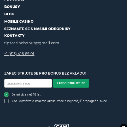
BONUSY
BLOG
MOBILE CASINO
SEZNAMTE SE S NAŠIMI ODBORNÍKY
KONTAKTY
tipscasinobonus@gmail.com
+1 (613) 416 89 01
ZAREGISTRUJTE SE PRO BONUS BEZ VKLADU!
ZAREGISTRUJTE SE
Je mi více než 18 let
Chci dostávat e-mailové aktualizace a nejnovější propagační akce