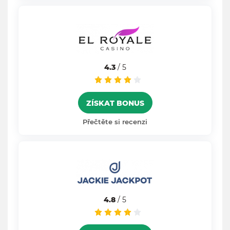
4.3
/ 5
ZÍSKAT BONUS
Přečtěte si recenzi
4.8
/ 5