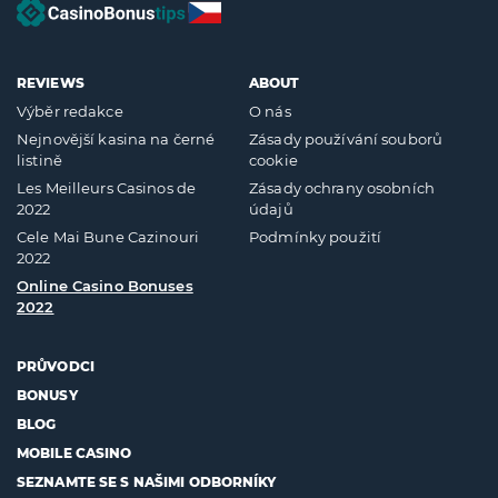
REVIEWS
ABOUT
Výběr redakce
O nás
Nejnovější kasina na černé
Zásady používání souborů
listině
cookie
Les Meilleurs Casinos de
Zásady ochrany osobních
2022
údajů
Cele Mai Bune Cazinouri
Podmínky použití
2022
Online Casino Bonuses
2022
PRŮVODCI
BONUSY
BLOG
MOBILE CASINO
SEZNAMTE SE S NAŠIMI ODBORNÍKY