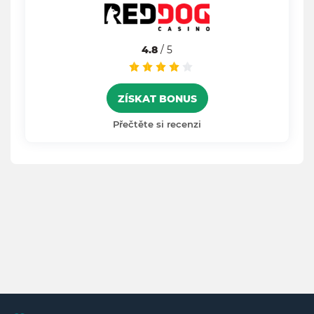
4.8
/ 5
ZÍSKAT BONUS
Přečtěte si recenzi