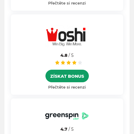
Přečtěte si recenzi
4.8
/ 5
ZÍSKAT BONUS
Přečtěte si recenzi
4.7
/ 5