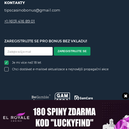
KONTAKTY
tipscasinobonus@gmail.com
+1 (613) 416 89 01
ZAREGISTRUJTE SE PRO BONUS BEZ VKLADU!
ZAREGISTRUJTE SE
Je mi více než 18 let
Chci dostávat e-mailové aktualizace a nejnovější propagační akce
GPWA Verification
© 2026 - CASINO BONUS TIPS