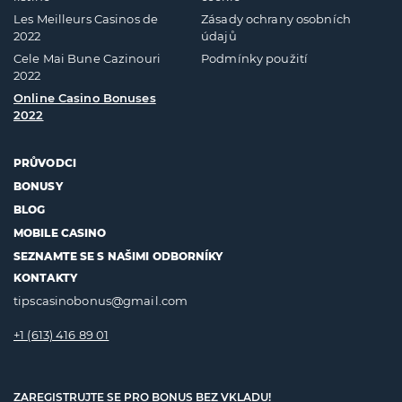
Les Meilleurs Casinos de
Zásady ochrany osobních
2022
údajů
Cele Mai Bune Cazinouri
Podmínky použití
2022
Online Casino Bonuses
2022
PRŮVODCI
BONUSY
BLOG
MOBILE CASINO
SEZNAMTE SE S NAŠIMI ODBORNÍKY
KONTAKTY
tipscasinobonus@gmail.com
+1 (613) 416 89 01
ZAREGISTRUJTE SE PRO BONUS BEZ VKLADU!