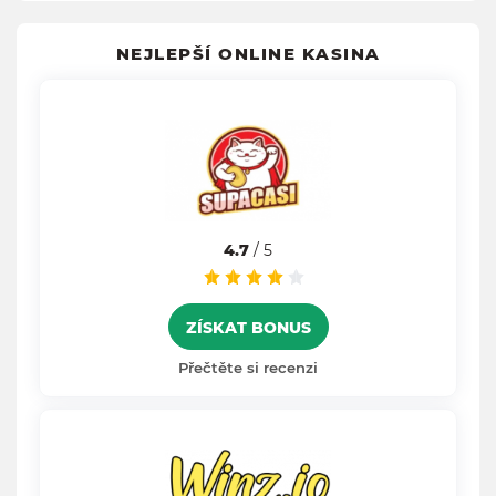
NEJLEPŠÍ ONLINE KASINA
4.7
/ 5
ZÍSKAT BONUS
Přečtěte si recenzi