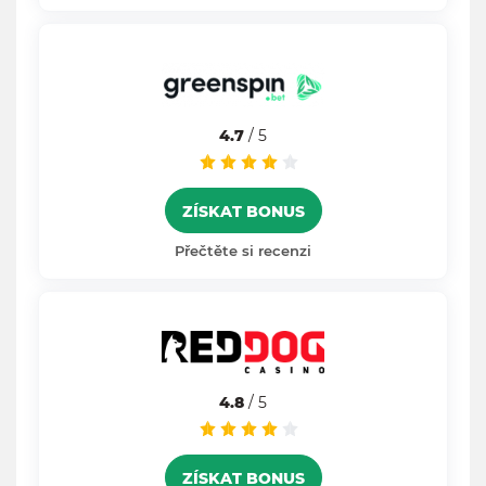
4.7
/ 5
ZÍSKAT BONUS
Přečtěte si recenzi
4.8
/ 5
ZÍSKAT BONUS