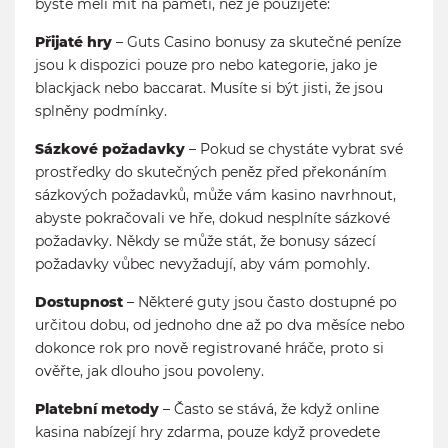
byste měli mít na paměti, než je použijete:
Přijaté hry
– Guts Casino bonusy za skutečné peníze
jsou k dispozici pouze pro nebo kategorie, jako je
blackjack nebo baccarat. Musíte si být jisti, že jsou
splněny podmínky.
Sázkové požadavky
– Pokud se chystáte vybrat své
prostředky do skutečných peněz před překonáním
sázkových požadavků, může vám kasino navrhnout,
abyste pokračovali ve hře, dokud nesplníte sázkové
požadavky. Někdy se může stát, že bonusy sázecí
požadavky vůbec nevyžadují, aby vám pomohly.
Dostupnost
– Některé guty jsou často dostupné po
určitou dobu, od jednoho dne až po dva měsíce nebo
dokonce rok pro nově registrované hráče, proto si
ověřte, jak dlouho jsou povoleny.
Platební metody
– Často se stává, že když online
kasina nabízejí hry zdarma, pouze když provedete