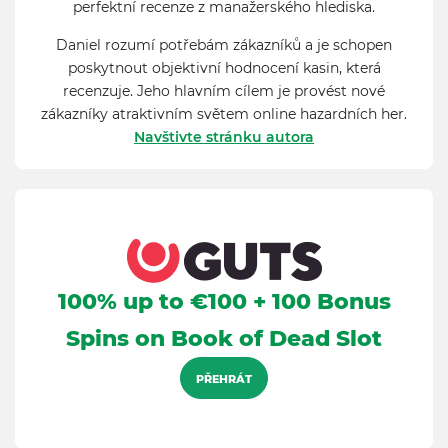
perfektní recenze z manažerského hlediska.
Daniel rozumí potřebám zákazníků a je schopen
poskytnout objektivní hodnocení kasin, která
recenzuje. Jeho hlavním cílem je provést nové
zákazníky atraktivním světem online hazardních her.
Navštivte stránku autora
100% up to €100 + 100 Bonus
Spins on Book of Dead Slot
PŘEHRÁT