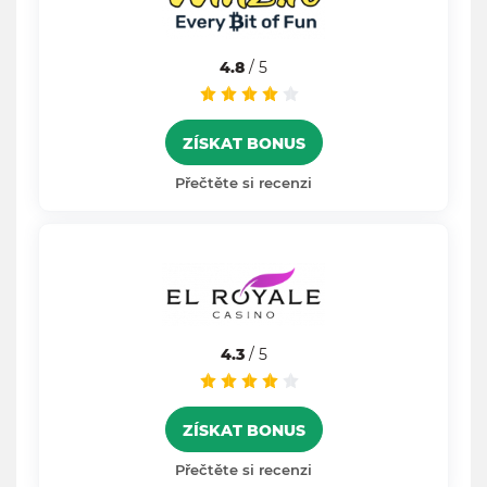
4.8
/ 5
ZÍSKAT BONUS
Přečtěte si recenzi
4.3
/ 5
ZÍSKAT BONUS
Přečtěte si recenzi