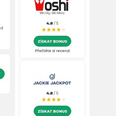
4.8
/ 5
ád
ZÍSKAT BONUS
Přečtěte si recenzi
T
4.8
/ 5
ZÍSKAT BONUS