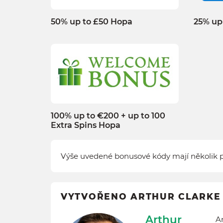
50% up to £50 Hopa
25% up
100% up to €200 + up to 100
Extra Spins Hopa
Výše uvedené bonusové kódy mají několik po
VYTVOŘENO ARTHUR CLARKE
Arthur
A