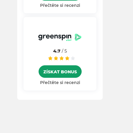
Přečtěte si recenzi
4.7
/ 5
ZÍSKAT BONUS
Přečtěte si recenzi