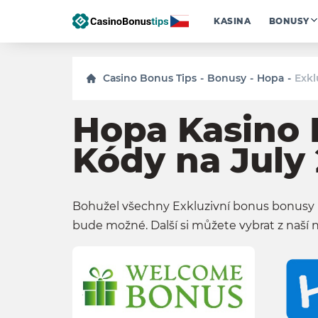
KASINA
BONUSY
Casino Bonus Tips
Bonusy
Hopa
Exkl
Hopa Kasino 
Kódy na July
Bohužel všechny Exkluzivní bonus bonusy pr
bude možné. Další si můžete vybrat z naší