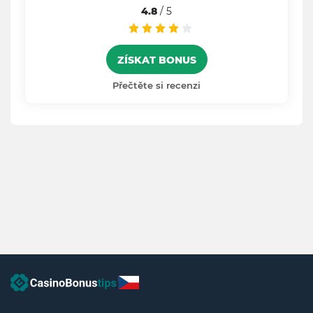
4.8
/ 5
ZÍSKAT BONUS
Přečtěte si recenzi