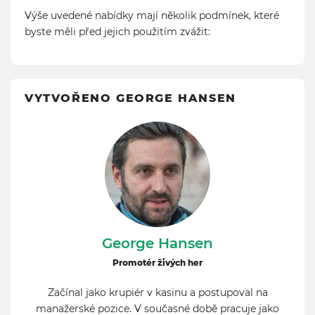
Výše uvedené nabídky mají několik podmínek, které
byste měli před jejich použitím zvážit:
VYTVOŘENO GEORGE HANSEN
George Hansen
Promotér živých her
Začínal jako krupiér v kasinu a postupoval na
manažerské pozice. V současné době pracuje jako