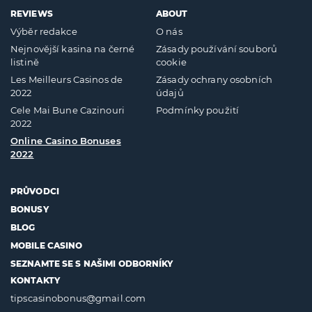
REVIEWS
ABOUT
Výběr redakce
O nás
Nejnovější kasina na černé
Zásady používání souborů
listině
cookie
Les Meilleurs Casinos de
Zásady ochrany osobních
2022
údajů
Cele Mai Bune Cazinouri
Podmínky použití
2022
Online Casino Bonuses
2022
PRŮVODCI
BONUSY
BLOG
MOBILE CASINO
SEZNAMTE SE S NAŠIMI ODBORNÍKY
KONTAKTY
tipscasinobonus@gmail.com