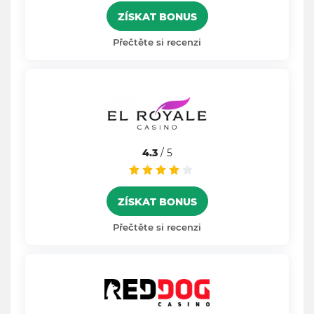
ZÍSKAT BONUS
Přečtěte si recenzi
4.3
/ 5
ZÍSKAT BONUS
Přečtěte si recenzi