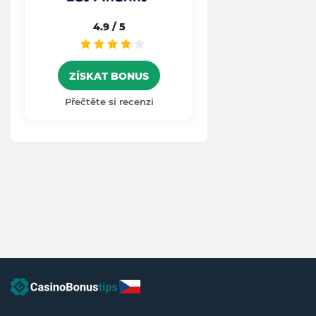
4.9
/ 5
ZÍSKAT BONUS
Přečtěte si recenzi