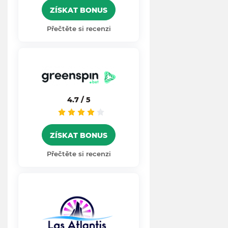
ZÍSKAT BONUS
Přečtěte si recenzi
4.7
/ 5
ZÍSKAT BONUS
Přečtěte si recenzi