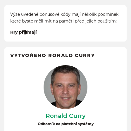
Výše uvedené bonusové kódy mají několik podmínek,
které byste měli mít na paměti před jejich použitím:
Hry přijímají
VYTVOŘENO RONALD CURRY
Ronald Curry
Odborník na platební systémy