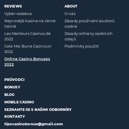
REVIEWS
ABOUT
Výběr redakce
O nás
Nejnovější kasina na černé
Zásady používání souborů
listině
cookie
Les Meilleurs Casinos de
Zásady ochrany osobních
2022
údajů
Cele Mai Bune Cazinouri
Podmínky použití
2022
Online Casino Bonuses
2022
PRŮVODCI
BONUSY
BLOG
MOBILE CASINO
SEZNAMTE SE S NAŠIMI ODBORNÍKY
KONTAKTY
tipscasinobonus@gmail.com