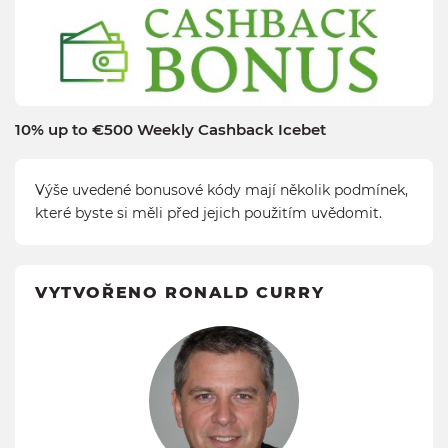
10% up to €500 Weekly Cashback Icebet
Výše uvedené bonusové kódy mají několik podmínek,
které byste si měli před jejich použitím uvědomit.
VYTVOŘENO RONALD CURRY