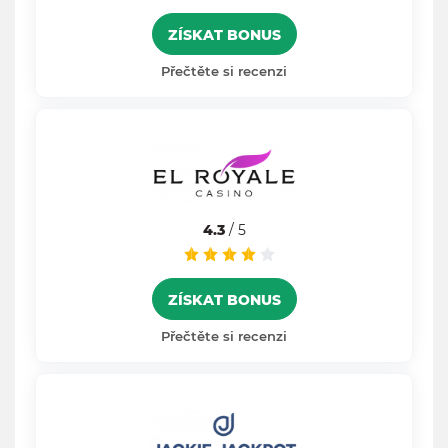
ZÍSKAT BONUS
Přečtěte si recenzi
4.3
/ 5
ZÍSKAT BONUS
Přečtěte si recenzi