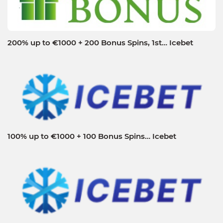
200% up to €1000 + 200 Bonus Spins, 1st… Icebet
100% up to €1000 + 100 Bonus Spins… Icebet