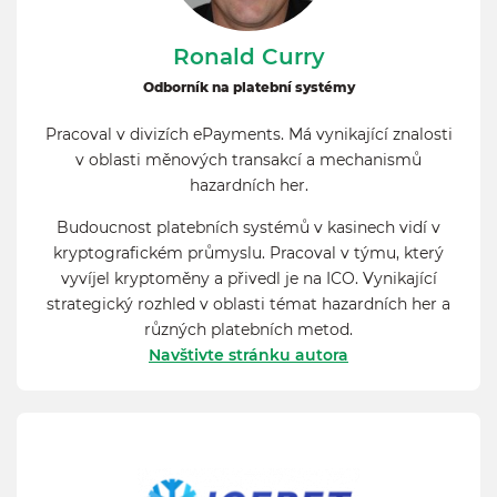
Ronald Curry
Odborník na platební systémy
Pracoval v divizích ePayments. Má vynikající znalosti
v oblasti měnových transakcí a mechanismů
hazardních her.
Budoucnost platebních systémů v kasinech vidí v
kryptografickém průmyslu. Pracoval v týmu, který
vyvíjel kryptoměny a přivedl je na ICO. Vynikající
strategický rozhled v oblasti témat hazardních her a
různých platebních metod.
Navštivte stránku autora