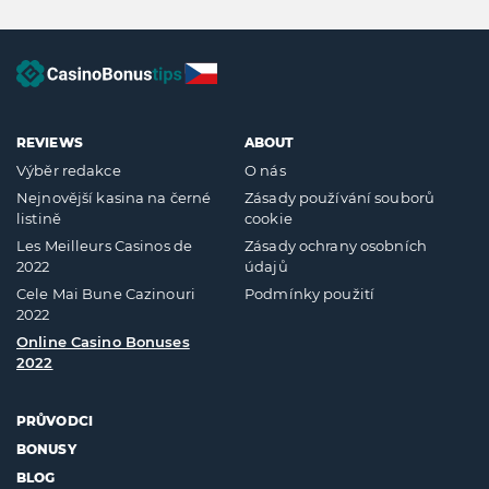
REVIEWS
ABOUT
Výběr redakce
O nás
Nejnovější kasina na černé
Zásady používání souborů
listině
cookie
Les Meilleurs Casinos de
Zásady ochrany osobních
2022
údajů
Cele Mai Bune Cazinouri
Podmínky použití
2022
Online Casino Bonuses
2022
PRŮVODCI
BONUSY
BLOG