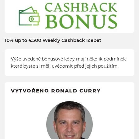
10% up to €500 Weekly Cashback Icebet
Výše uvedené bonusové kódy mají několik podmínek,
které byste si měli uvědomit před jejich použitím.
VYTVOŘENO RONALD CURRY