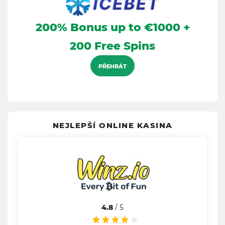
200% Bonus up to €1000 +
200 Free Spins
PŘEHRÁT
NEJLEPŠÍ ONLINE KASINA
4.8
/ 5