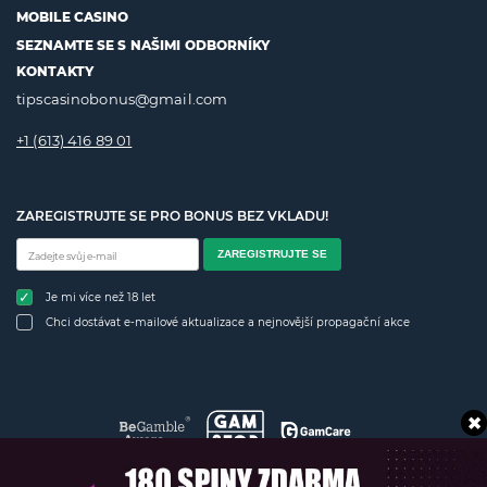
MOBILE CASINO
SEZNAMTE SE S NAŠIMI ODBORNÍKY
KONTAKTY
tipscasinobonus@gmail.com
+1 (613) 416 89 01
ZAREGISTRUJTE SE PRO BONUS BEZ VKLADU!
ZAREGISTRUJTE SE
Je mi více než 18 let
Chci dostávat e-mailové aktualizace a nejnovější propagační akce