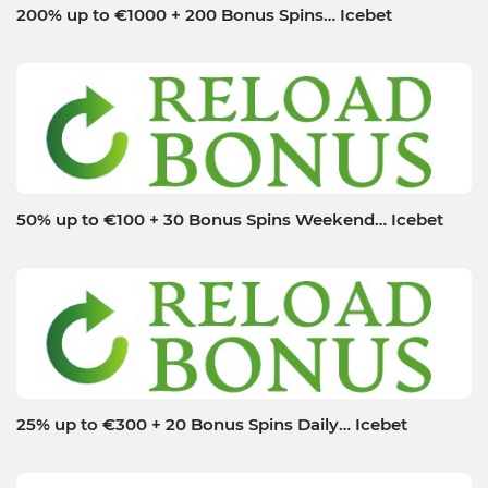
200% up to €1000 + 200 Bonus Spins… Icebet
50% up to €100 + 30 Bonus Spins Weekend… Icebet
25% up to €300 + 20 Bonus Spins Daily… Icebet