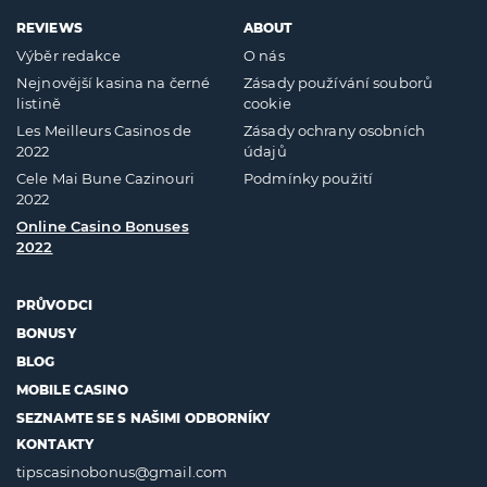
REVIEWS
ABOUT
Výběr redakce
O nás
Nejnovější kasina na černé
Zásady používání souborů
listině
cookie
Les Meilleurs Casinos de
Zásady ochrany osobních
2022
údajů
Cele Mai Bune Cazinouri
Podmínky použití
2022
Online Casino Bonuses
2022
PRŮVODCI
BONUSY
BLOG
MOBILE CASINO
SEZNAMTE SE S NAŠIMI ODBORNÍKY
KONTAKTY
tipscasinobonus@gmail.com