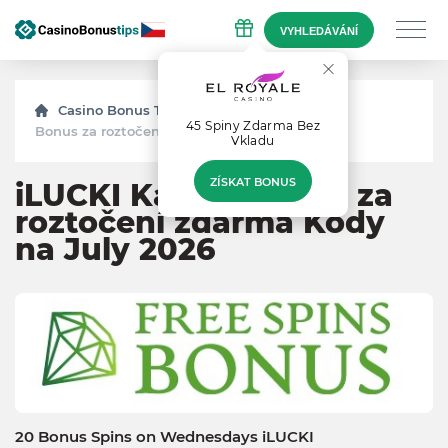
VYHLEDÁVÁNÍ
Casino Bonus Tips
Bonusy
iLUCKI
45 Spiny Zdarma Bеz
Bonus za roztočení zdarma
Vklаdu
ZÍSKAT BONUS
iLUCKI Kasino Bonus za
roztočení zdarma Kódy
na July 2026
20 Bonus Spins on Wednesdays iLUCKI