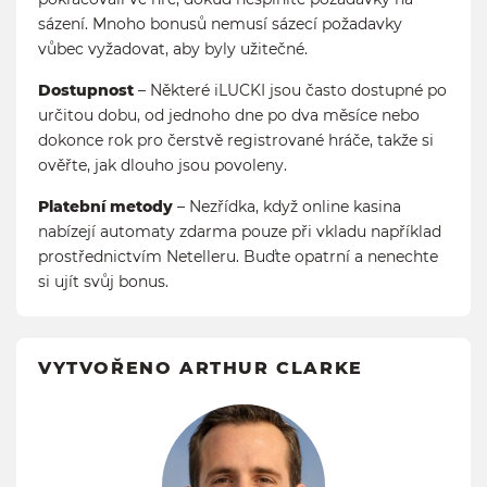
sázení. Mnoho bonusů nemusí sázecí požadavky
vůbec vyžadovat, aby byly užitečné.
Dostupnost
– Některé iLUCKI jsou často dostupné po
určitou dobu, od jednoho dne po dva měsíce nebo
dokonce rok pro čerstvě registrované hráče, takže si
ověřte, jak dlouho jsou povoleny.
Platební metody
– Nezřídka, když online kasina
nabízejí automaty zdarma pouze při vkladu například
prostřednictvím Netelleru. Buďte opatrní a nenechte
si ujít svůj bonus.
VYTVOŘENO ARTHUR CLARKE