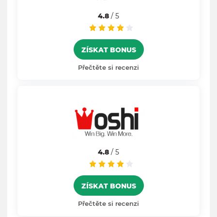
4.8
/ 5
ZÍSKAT BONUS
Přečtěte si recenzi
4.8
/ 5
ZÍSKAT BONUS
Přečtěte si recenzi