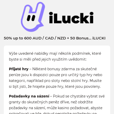
50% up to 600 AUD / CAD / NZD + 50 Bonus… iLUCKI
Výše uvedené nabídky mají několik podmínek, které
byste si měli před jejich využitím uvědomit:
Přijaté hry
– Některé bonusy zdarma za skutečné
peníze jsou k dispozici pouze pro určitý typ hry nebo
kategorii, například pro sloty nebo stolní hry. Musíte
si být jisti, že hrajete pouze hry, které jsou povoleny.
Požadavky na sázení
– Pokud se chystáte vybrat své
granty do skutečných peněz dříve, než obdržíte
požadavky na sázení, může kasino požadovat, abyste
pokračovali ve hře, dokud nesplníte požadavky na