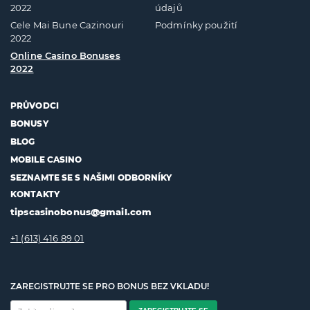
2022
údajů
Cele Mai Bune Cazinouri
Podmínky použití
2022
Online Casino Bonuses
2022
PRŮVODCI
BONUSY
BLOG
MOBILE CASINO
SEZNAMTE SE S NAŠIMI ODBORNÍKY
KONTAKTY
tipscasinobonus@gmail.com
+1 (613) 416 89 01
ZAREGISTRUJTE SE PRO BONUS BEZ VKLADU!