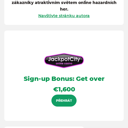
zákazníky atraktivním světem online hazardních
her.
Navštivte stránku autora
Sign-up Bonus: Get over
€1,600
PŘEHRÁT