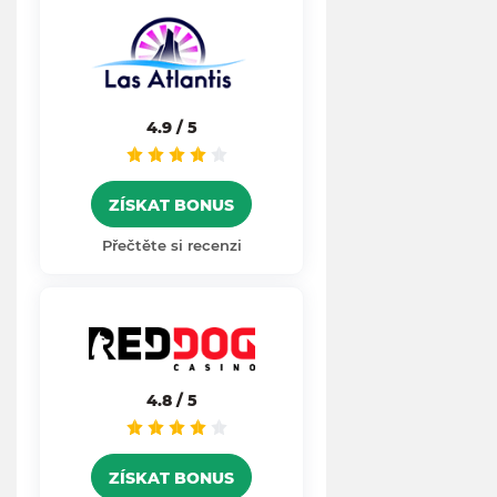
4.9
/ 5
ZÍSKAT BONUS
Přečtěte si recenzi
4.8
/ 5
ZÍSKAT BONUS