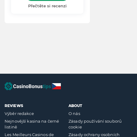
Přečtěte si recenzi
REVIEWS
ABOUT
Výběr redakce
O nás
Nejnovější kasina na černé
Zásady používání souborů
listině
cookie
Les Meilleurs Casinos de
Zásady ochrany osobních