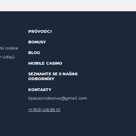
PRŮVODCI
BONUSY
rů cookie
BLOG
h údajů
MOBILE CASINO
SEZNAMTE SE S NAŠIMI
ODBORNÍKY
KONTAKTY
tipscasinobonus@gmail.com
+1 (613) 416 89 01