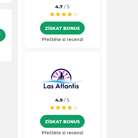
4.7
/ 5
ZÍSKAT BONUS
T
Přečtěte si recenzi
4.9
/ 5
ZÍSKAT BONUS
Přečtěte si recenzi