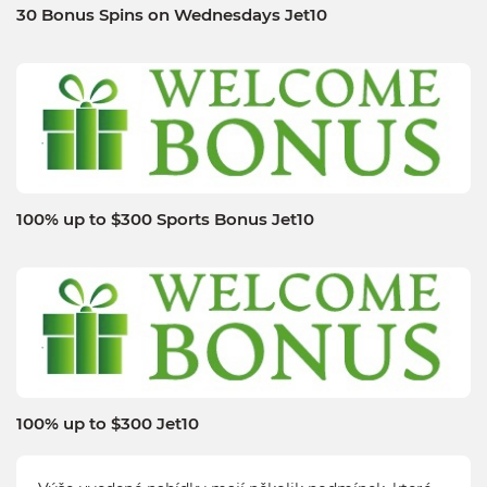
30 Bonus Spins on Wednesdays Jet10
100% up to $300 Sports Bonus Jet10
100% up to $300 Jet10