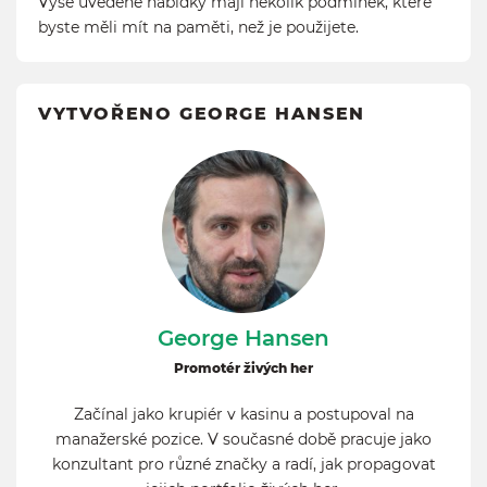
Výše uvedené nabídky mají několik podmínek, které
byste měli mít na paměti, než je použijete.
VYTVOŘENO GEORGE HANSEN
George Hansen
Promotér živých her
Začínal jako krupiér v kasinu a postupoval na
manažerské pozice. V současné době pracuje jako
konzultant pro různé značky a radí, jak propagovat