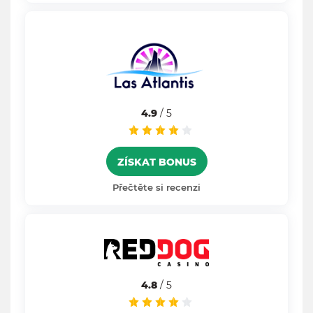
4.9
/ 5
ZÍSKAT BONUS
Přečtěte si recenzi
4.8
/ 5