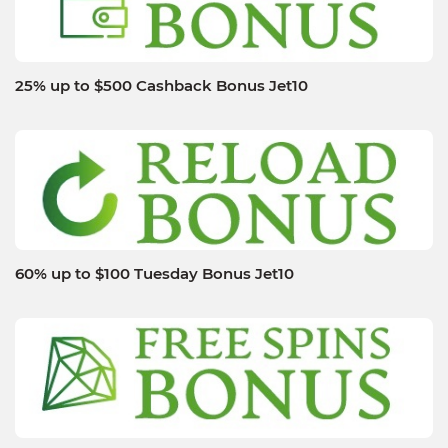
25% up to $500 Cashback Bonus Jet10
60% up to $100 Tuesday Bonus Jet10