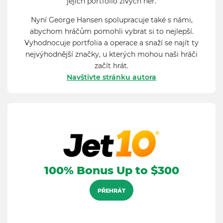
jejich portfolio živých her.
Nyní George Hansen spolupracuje také s námi,
abychom hráčům pomohli vybrat si to nejlepší.
Vyhodnocuje portfolia a operace a snaží se najít ty
nejvýhodnější značky, u kterých mohou naši hráči
začít hrát.
Navštivte stránku autora
100% Bonus Up to $300
PŘEHRÁT