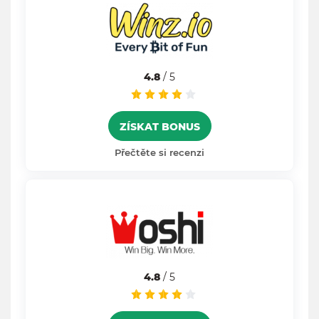
4.8
/ 5
ZÍSKAT BONUS
Přečtěte si recenzi
4.8
/ 5