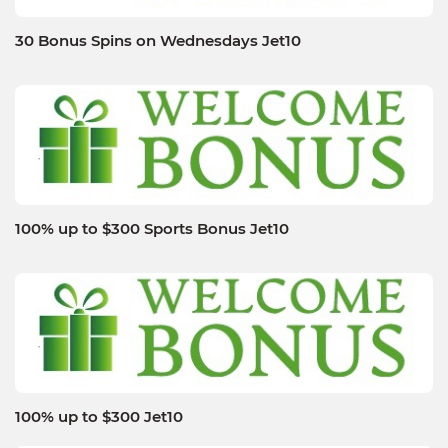
30 Bonus Spins on Wednesdays Jet10
100% up to $300 Sports Bonus Jet10
100% up to $300 Jet10