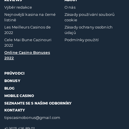
Výběr redakce
O nás
Nejnovější kasina na černé
Zásady používání souborů
listině
cookie
Les Meilleurs Casinos de
Zásady ochrany osobních
2022
údajů
Cele Mai Bune Cazinouri
Podmínky použití
2022
Online Casino Bonuses
2022
PRŮVODCI
BONUSY
BLOG
MOBILE CASINO
SEZNAMTE SE S NAŠIMI ODBORNÍKY
KONTAKTY
tipscasinobonus@gmail.com
+1 (613) 416 89 01