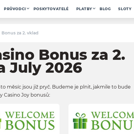
PRŮVODCI
POSKYTOVATELÉ
PLATBY
BLOG
SLOTY
Bonus za 2. vklad
sino Bonus za 2.
a July 2026
o měsíc jsou již pryč. Budeme je plnit, jakmile to bude
ky Casino Joy bonusů: