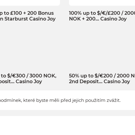
p to £100 + 200 Bonus
100% up to $/€/£200 / 200
n Starburst Casino Joy
NOK + 200… Casino Joy
 to $/€300 / 3000 NOK,
50% up to $/€200 / 2000 
posit… Casino Joy
2nd Deposit… Casino Joy
dmínek, které byste měli před jejich použitím zvážit.