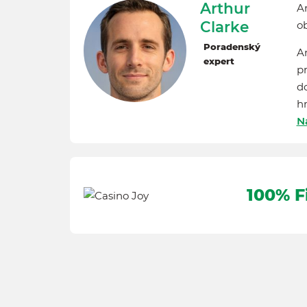
Arthur
A
Clarke
ob
Poradenský
Ar
expert
pr
do
hr
N
100% F