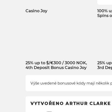
Casino Joy
100% u
Spins o
25% up to $/€300 / 3000 NOK,
25% up
4th Deposit Bonus Casino Joy
3rd De
Výše uvedené bonusové kódy mají několik po
VYTVOŘENO ARTHUR CLARKE