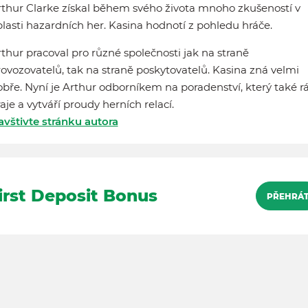
rthur Clarke získal během svého života mnoho zkušeností v
lasti hazardních her. Kasina hodnotí z pohledu hráče.
thur pracoval pro různé společnosti jak na straně
ovozovatelů, tak na straně poskytovatelů. Kasina zná velmi
bře. Nyní je Arthur odborníkem na poradenství, který také r
aje a vytváří proudy herních relací.
avštivte stránku autora
irst Deposit Bonus
PŘEHRÁ