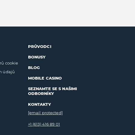
PRŮVODCI
BONUSY
rů cookie
BLOG
h údajů
MOBILE CASINO
SEZNAMTE SE S NAŠIMI
ODBORNÍKY
KONTAKTY
[email protected]
+1 (613) 416 89 01