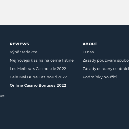
REVIEWS
ABOUT
Výběr redakce
O nás
Nejnovější kasina na černé listině
Zásady používání soubo
Les Meilleurs Casinos de 2022
Zásady ochrany osobníc
Cele Mai Bune Cazinouri 2022
Podmínky použití
Online Casino Bonuses 2022
akce