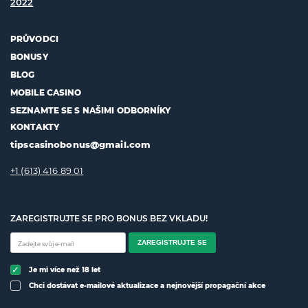
2022
PRŮVODCI
BONUSY
BLOG
MOBILE CASINO
SEZNAMTE SE S NAŠIMI ODBORNÍKY
KONTAKTY
tipscasinobonus@gmail.com
+1 (613) 416 89 01
ZAREGISTRUJTE SE PRO BONUS BEZ VKLADU!
ZAREGISTRUJTE SE
Je mi více než 18 let
Chci dostávat e-mailové aktualizace a nejnovější propagační akce