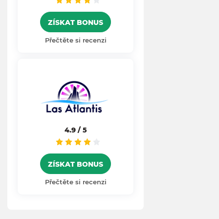
ZÍSKAT BONUS
Přečtěte si recenzi
4.9
/ 5
ZÍSKAT BONUS
Přečtěte si recenzi