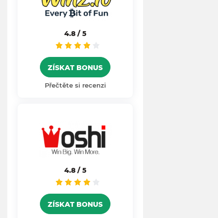
4.8
/ 5
ZÍSKAT BONUS
Přečtěte si recenzi
4.8
/ 5
ZÍSKAT BONUS