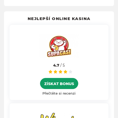
NEJLEPŠÍ ONLINE KASINA
4.7
/ 5
ZÍSKAT BONUS
Přečtěte si recenzi