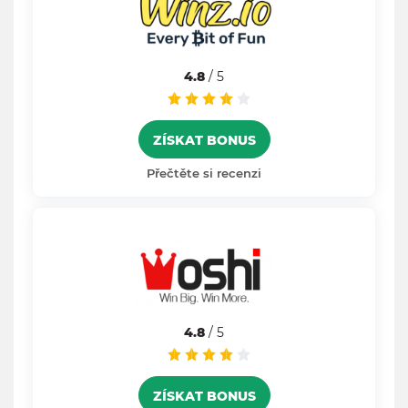
4.8
/ 5
ZÍSKAT BONUS
Přečtěte si recenzi
4.8
/ 5
ZÍSKAT BONUS