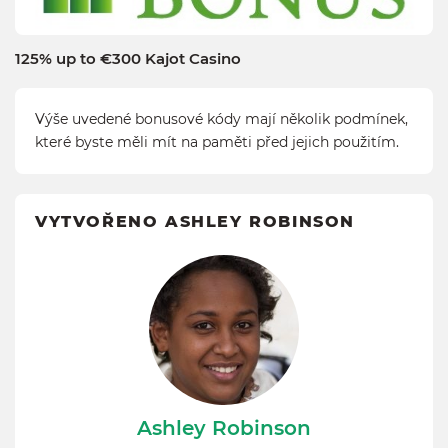
125% up to €300 Kajot Casino
Výše uvedené bonusové kódy mají několik podmínek,
které byste měli mít na paměti před jejich použitím.
VYTVOŘENO ASHLEY ROBINSON
Ashley Robinson