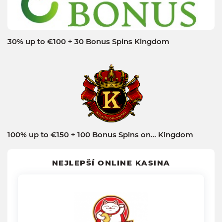
30% up to €100 + 30 Bonus Spins Kingdom
100% up to €150 + 100 Bonus Spins on… Kingdom
NEJLEPŠÍ ONLINE KASINA