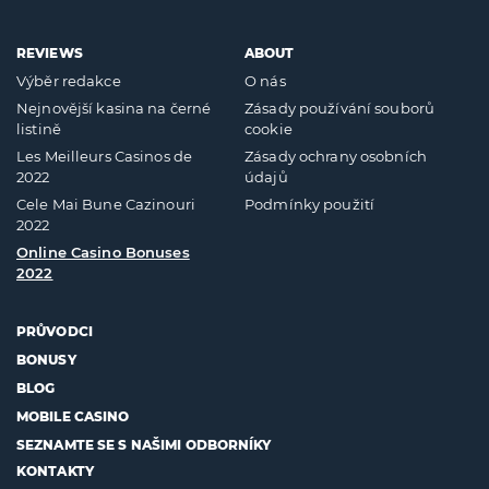
REVIEWS
ABOUT
Výběr redakce
O nás
Nejnovější kasina na černé
Zásady používání souborů
listině
cookie
Les Meilleurs Casinos de
Zásady ochrany osobních
2022
údajů
Cele Mai Bune Cazinouri
Podmínky použití
2022
Online Casino Bonuses
2022
PRŮVODCI
BONUSY
BLOG
MOBILE CASINO
SEZNAMTE SE S NAŠIMI ODBORNÍKY
KONTAKTY