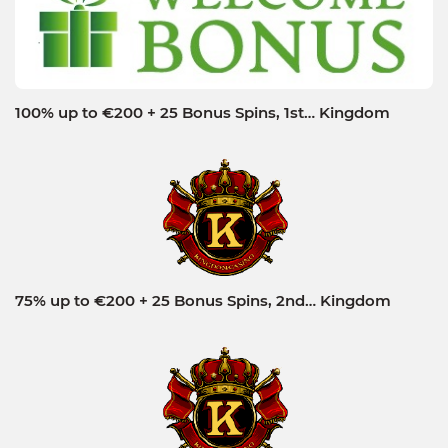
100% up to €200 + 25 Bonus Spins, 1st… Kingdom
75% up to €200 + 25 Bonus Spins, 2nd… Kingdom