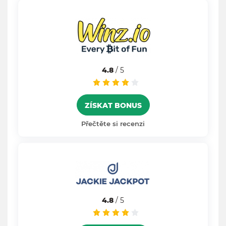
4.8
/ 5
ZÍSKAT BONUS
Přečtěte si recenzi
4.8
/ 5