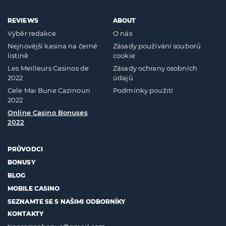
REVIEWS
ABOUT
Výběr redakce
O nás
Nejnovější kasina na černé
Zásady používání souborů
listině
cookie
Les Meilleurs Casinos de
Zásady ochrany osobních
2022
údajů
Cele Mai Bune Cazinouri
Podmínky použití
2022
Online Casino Bonuses
2022
PRŮVODCI
BONUSY
BLOG
MOBILE CASINO
SEZNAMTE SE S NAŠIMI ODBORNÍKY
KONTAKTY