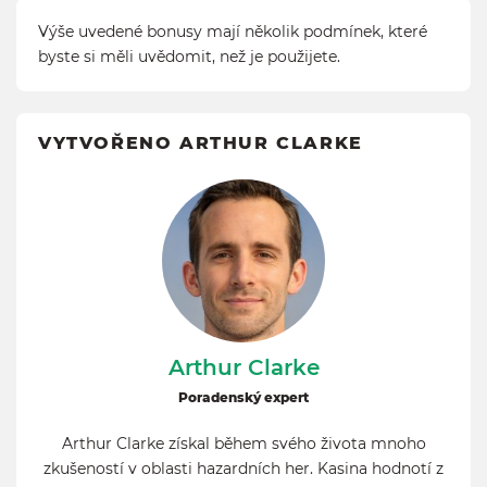
Výše uvedené bonusy mají několik podmínek, které
byste si měli uvědomit, než je použijete.
VYTVOŘENO ARTHUR CLARKE
Arthur Clarke
Poradenský expert
Arthur Clarke získal během svého života mnoho
zkušeností v oblasti hazardních her. Kasina hodnotí z