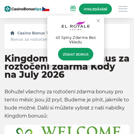
VYHLEDÁVÁNÍ
Casino Bonus Tips
Bonusy
Kingdom
45 Spiny Zdarma Bеz
Bonus za roztočení zdarma
Vklаdu
ZÍSKAT BONUS
Kingdom Kasino Bonus za
roztočení zdarma Kódy
na July 2026
Bohužel všechny za roztočení zdarma bonusy pro
tento měsíc jsou již pryč. Budeme je plnit, jakmile to
bude možné. Další si můžete vybrat z naší nabídky
Kingdom bonusů: