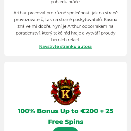
pohledu hráče.
Arthur pracoval pro různé společnosti jak na straně
provozovatelů, tak na straně poskytovatelů. Kasina
zná velmi dobře. Nyní je Arthur odborníkem na
poradenství, který také rád hraje a vytváří proudy
herních relací.
Navštivte stránku autora
100% Bonus Up to €200 + 25
Free Spins