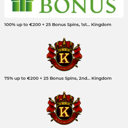
100% up to €200 + 25 Bonus Spins, 1st… Kingdom
75% up to €200 + 25 Bonus Spins, 2nd… Kingdom