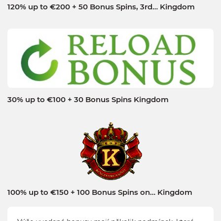
120% up to €200 + 50 Bonus Spins, 3rd… Kingdom
30% up to €100 + 30 Bonus Spins Kingdom
100% up to €150 + 100 Bonus Spins on… Kingdom