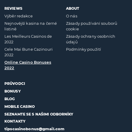
REVIEWS
ABOUT
Výběr redakce
O nás
Nejnovější kasina na černé
Zásady používání souborů
listině
cookie
Les Meilleurs Casinos de
Zásady ochrany osobních
2022
údajů
Cele Mai Bune Cazinouri
Podmínky použití
2022
Online Casino Bonuses
2022
PRŮVODCI
BONUSY
BLOG
MOBILE CASINO
SEZNAMTE SE S NAŠIMI ODBORNÍKY
KONTAKTY
tipscasinobonus@gmail.com