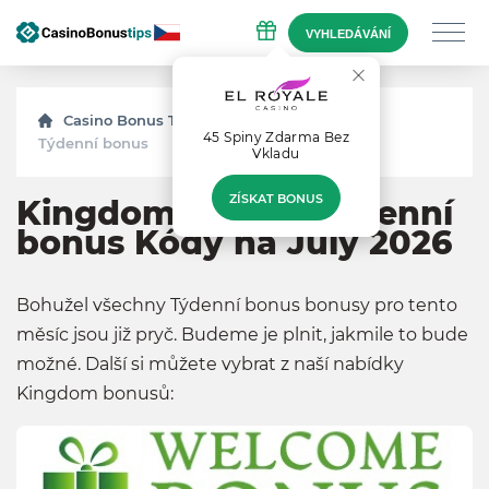
VYHLEDÁVÁNÍ
Casino Bonus Tips
Bonusy
Kingdom
45 Spiny Zdarma Bеz
Týdenní bonus
Vklаdu
ZÍSKAT BONUS
Kingdom Kasino Týdenní
bonus Kódy na July 2026
Bohužel všechny Týdenní bonus bonusy pro tento
měsíc jsou již pryč. Budeme je plnit, jakmile to bude
možné. Další si můžete vybrat z naší nabídky
Kingdom bonusů: