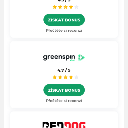
ZÍSKAT BONUS
Přečtěte si recenzi
4.7
/ 5
ZÍSKAT BONUS
Přečtěte si recenzi