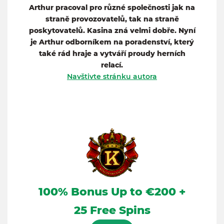
Arthur pracoval pro různé společnosti jak na
straně provozovatelů, tak na straně
poskytovatelů. Kasina zná velmi dobře. Nyní
je Arthur odborníkem na poradenství, který
také rád hraje a vytváří proudy herních
relací.
Navštivte stránku autora
100% Bonus Up to €200 +
25 Free Spins