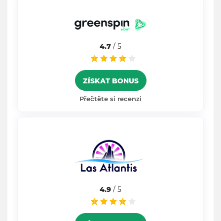
4.7
/ 5
ZÍSKAT BONUS
Přečtěte si recenzi
4.9
/ 5