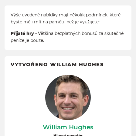
Výše uvedené nabídky mají několik podmínek, které
byste měli mít na paměti, než je využijete:
Přijaté hry
- Většina bezplatných bonusů za skutečné
peníze je pouze.
VYTVOŘENO WILLIAM HUGHES
William Hughes
Hlavní reportér