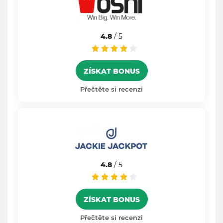
4.8
/ 5
ZÍSKAT BONUS
Přečtěte si recenzi
4.8
/ 5
ZÍSKAT BONUS
Přečtěte si recenzi