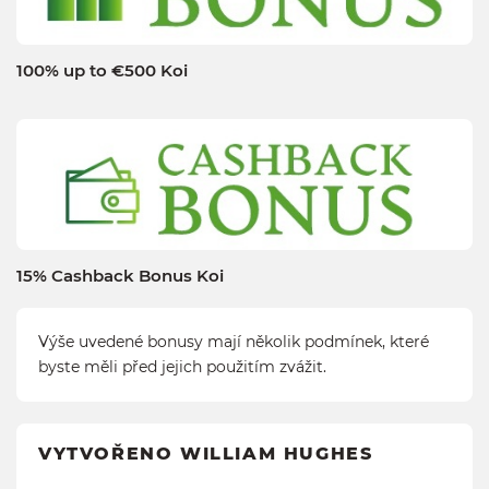
100% up to €500 Koi
15% Cashback Bonus Koi
Výše uvedené bonusy mají několik podmínek, které
byste měli před jejich použitím zvážit.
VYTVOŘENO WILLIAM HUGHES