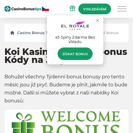
VYHLEDÁVÁNÍ
Casino Bonus Tips
Bonusy
Koi
Týdenní bonus
45 Spiny Zdarma Bеz
Vklаdu
Koi Kasino Týdenní bonus
ZÍSKAT BONUS
Kódy na July 2026
Bohužel všechny Týdenní bonus bonusy pro tento
měsíc jsou již pryč. Budeme je plnit, jakmile to bude
možné. Další si můžete vybrat z naší nabídky Koi
bonusů: