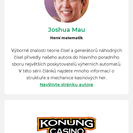
Joshua Mau
Herní matematik
Výborné znalosti teorie čísel a generátorů náhodných
čísel přivedly našeho autora do hlavního poradního
sboru největších poskytovatelů výherních automatů.
V této sérii článků najdete mnoho informací o
struktuře a mechanice kasinových her.
Navštivte stránku autora