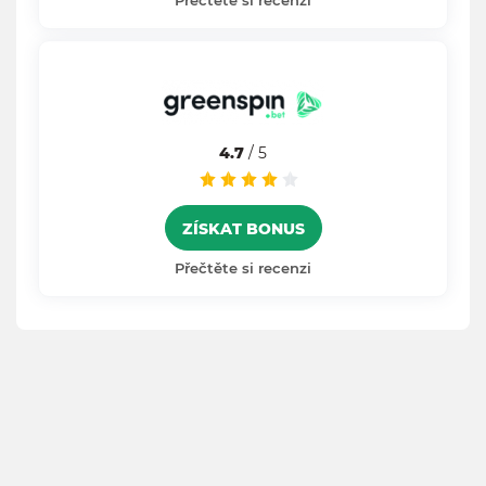
Přečtěte si recenzi
4.7
/ 5
ZÍSKAT BONUS
Přečtěte si recenzi