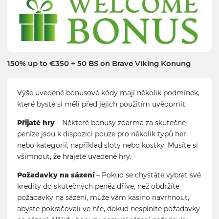
150% up to €350 + 50 BS on Brave Viking Konung
Výše uvedené bonusové kódy mají několik podmínek,
které byste si měli před jejich použitím uvědomit:
Přijaté hry
– Některé bonusy zdarma za skutečné
peníze jsou k dispozici pouze pro několik typů her
nebo kategorií, například sloty nebo kostky. Musíte si
všimnout, že hrajete uvedené hry.
Požadavky na sázení
– Pokud se chystáte vybrat své
kredity do skutečných peněz dříve, než obdržíte
požadavky na sázení, může vám kasino navrhnout,
abyste pokračovali ve hře, dokud nesplníte požadavky