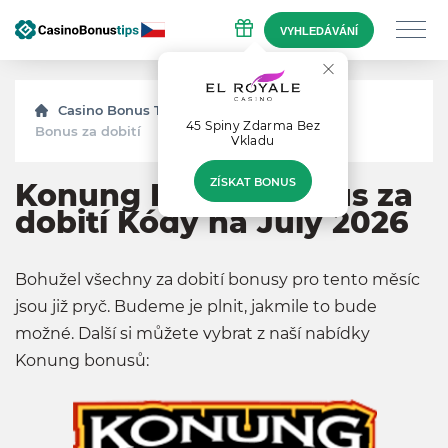
VYHLEDÁVÁNÍ
Casino Bonus Tips
Bonusy
Konung
45 Spiny Zdarma Bеz
Bonus za dobití
Vklаdu
ZÍSKAT BONUS
Konung Kasino Bonus za
dobití Kódy na July 2026
Bohužel všechny za dobití bonusy pro tento měsíc
jsou již pryč. Budeme je plnit, jakmile to bude
možné. Další si můžete vybrat z naší nabídky
Konung bonusů: