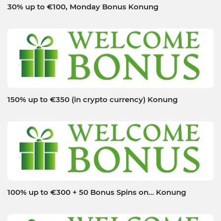
30% up to €100, Monday Bonus Konung
150% up to €350 (in crypto currency) Konung
100% up to €300 + 50 Bonus Spins on… Konung