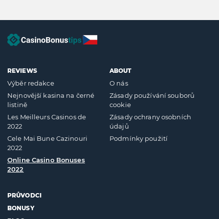
REVIEWS
ABOUT
Výběr redakce
O nás
Nejnovější kasina na černé
Zásady používání souborů
listině
cookie
Les Meilleurs Casinos de
Zásady ochrany osobních
2022
údajů
Cele Mai Bune Cazinouri
Podmínky použití
2022
Online Casino Bonuses
2022
PRŮVODCI
BONUSY