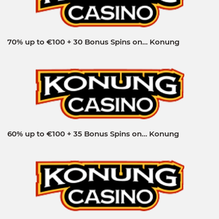
70% up to €100 + 30 Bonus Spins on… Konung
60% up to €100 + 35 Bonus Spins on… Konung