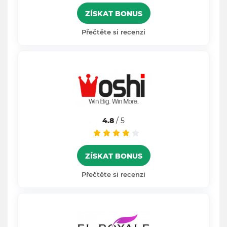
ZÍSKAT BONUS
Přečtěte si recenzi
4.8
/ 5
ZÍSKAT BONUS
Přečtěte si recenzi