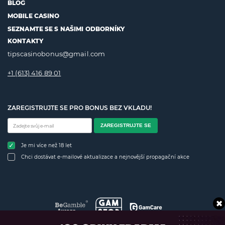
BLOG
MOBILE CASINO
SEZNAMTE SE S NAŠIMI ODBORNÍKY
KONTAKTY
tipscasinobonus@gmail.com
+1 (613) 416 89 01
ZAREGISTRUJTE SE PRO BONUS BEZ VKLADU!
ZAREGISTRUJTE SE
Je mi více než 18 let
Chci dostávat e-mailové aktualizace a nejnovější propagační akce