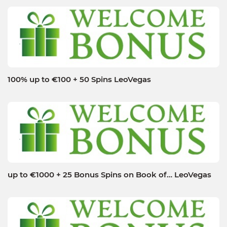
100% up to €100 + 50 Spins LeoVegas
up to €1000 + 25 Bonus Spins on Book of… LeoVegas