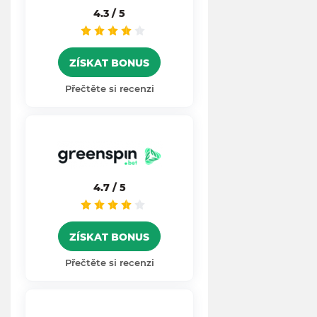
4.3
/ 5
ZÍSKAT BONUS
Přečtěte si recenzi
4.7
/ 5
ZÍSKAT BONUS
Přečtěte si recenzi