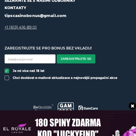
SEZNAMTE SE S NAŠIMI ODBORNÍKY
KONTAKTY
tipscasinobonus@gmail.com
+1 (613) 416 89 01
ZAREGISTRUJTE SE PRO BONUS BEZ VKLADU!
ZAREGISTRUJTE SE
Je mi více než 18 let
Chci dostávat e-mailové aktualizace a nejnovější propagační akce
GPWA Verification