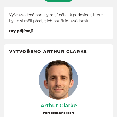
Výše uvedené bonusy mají několik podmínek, které
byste si měli před jejich použitím uvědomit:
Hry přijímají
VYTVOŘENO ARTHUR CLARKE
Arthur Clarke
Poradenský expert