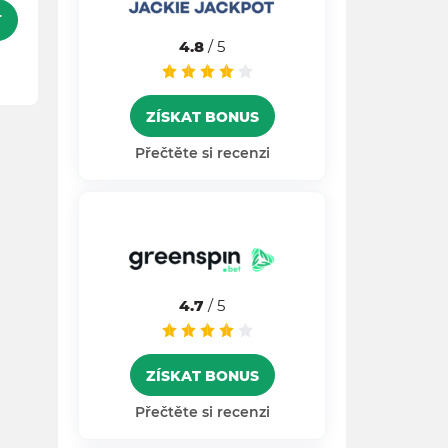
T
4.8
/ 5
ZÍSKAT BONUS
Přečtěte si recenzi
4.7
/ 5
ZÍSKAT BONUS
Přečtěte si recenzi