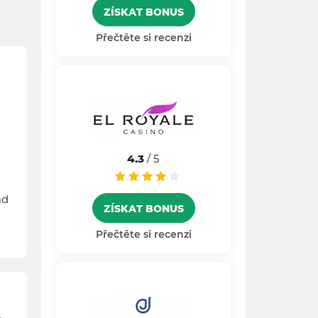
ZÍSKAT BONUS
Přečtěte si recenzi
4.3
/ 5
ád
ZÍSKAT BONUS
Přečtěte si recenzi