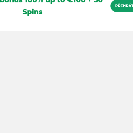
PŘEHRÁ
Spins