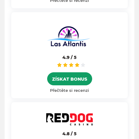
Přečtěte si recenzi
4.9
/ 5
ZÍSKAT BONUS
Přečtěte si recenzi
4.8
/ 5