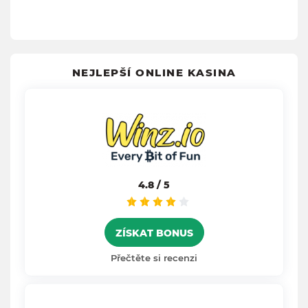
NEJLEPŠÍ ONLINE KASINA
4.8
/ 5
ZÍSKAT BONUS
Přečtěte si recenzi