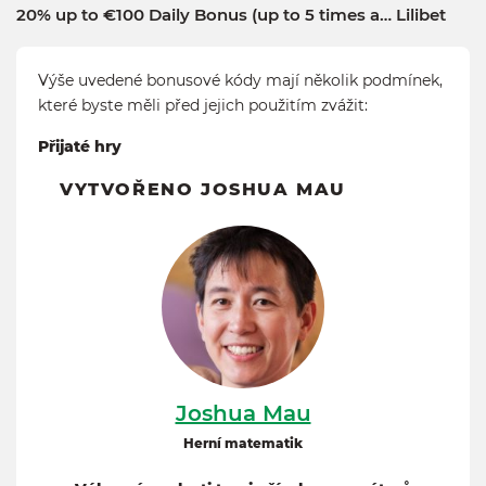
20% up to €100 Daily Bonus (up to 5 times a… Lilibet
Výše uvedené bonusové kódy mají několik podmínek,
které byste měli před jejich použitím zvážit:
Přijaté hry
VYTVOŘENO JOSHUA MAU
Joshua Mau
Herní matematik