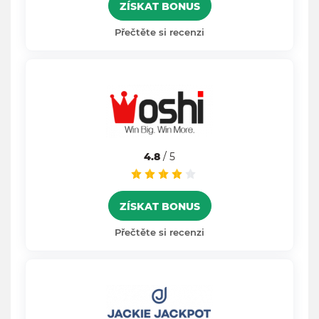
ZÍSKAT BONUS
Přečtěte si recenzi
4.8
/ 5
ZÍSKAT BONUS
Přečtěte si recenzi