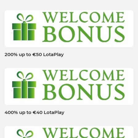
200% up to €50 LotaPlay
400% up to €40 LotaPlay