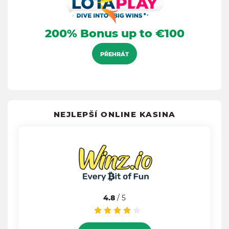
200% Bonus up to €100
PŘEHRÁT
NEJLEPŠÍ ONLINE KASINA
4.8
/ 5