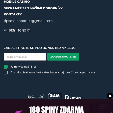
MOBILE CASINO
SEZNAMTE SE S NAŠIMI ODBORNÍKY
KONTAKTY
tipscasinobonus@gmail.com
+1 (613) 416 89 01
ZAREGISTRUJTE SE PRO BONUS BEZ VKLADU!
ZAREGISTRUJTE SE
Je mi více než 18 let
Chci dostávat e-mailové aktualizace a nejnovější propagační akce
GPWA Verification