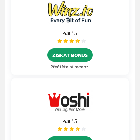
4.8
/ 5
ZÍSKAT BONUS
Přečtěte si recenzi
4.8
/ 5