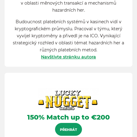
v oblasti měnových transakcí a mechanismů
hazardních her.
Budoucnost platebních systémů v kasinech vidí v
kryptografickém průmyslu. Pracoval v týmu, který
vyvíjel kryptoměny a přivedl je na ICO. Vynikající
strategický rozhled v oblasti témat hazardních her a
různých platebních metod.
Navštivte stránku autora
150% Match up to €200
PŘEHRÁT