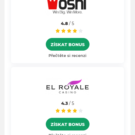
4.8
/ 5
ZÍSKAT BONUS
Přečtěte si recenzi
4.3
/ 5
ZÍSKAT BONUS