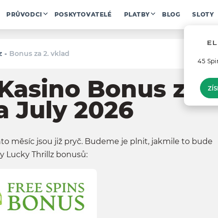
PRŮVODCI
POSKYTOVATELÉ
PLATBY
BLOG
SLOTY
z
Bonus za 2. vklad
45 Sp
 Kasino Bonus za 2
ZÍ
a July 2026
o měsíc jsou již pryč. Budeme je plnit, jakmile to bude
y Lucky Thrillz bonusů: