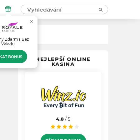
iny Zdarma Bеz
Vklаdu
.
SKAT BONUS
NEJLEPŠÍ ONLINE
KASINA
4.8
/ 5