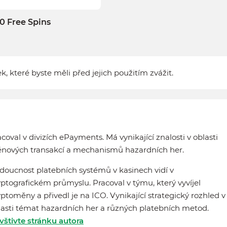
0 Free Spins
 které byste měli před jejich použitím zvážit.
coval v divizích ePayments. Má vynikající znalosti v oblasti
nových transakcí a mechanismů hazardních her.
doucnost platebních systémů v kasinech vidí v
yptografickém průmyslu. Pracoval v týmu, který vyvíjel
ptoměny a přivedl je na ICO. Vynikající strategický rozhled v
lasti témat hazardních her a různých platebních metod.
vštivte stránku autora