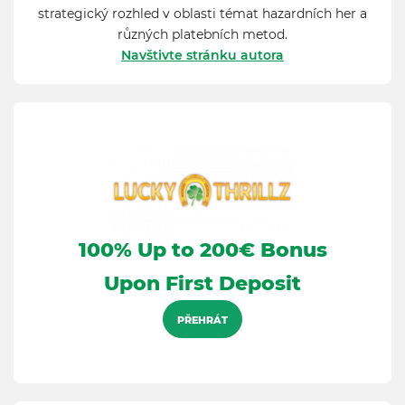
strategický rozhled v oblasti témat hazardních her a
různých platebních metod.
Navštivte stránku autora
100% Up to 200€ Bonus
Upon First Deposit
PŘEHRÁT