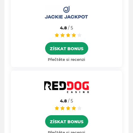
4.8
/ 5
ZÍSKAT BONUS
Přečtěte si recenzi
4.8
/ 5
ZÍSKAT BONUS
Přečtěte si recenzi