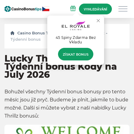
VYHLEDÁVÁNÍ
Casino Bonus Tips
Bonusy
Lucky Thrillz
45 Spiny Zdarma Bеz
Týdenní bonus
Vklаdu
ZÍSKAT BONUS
Lucky Thrillz Kasino
Týdenní bonus Kódy na
July 2026
Bohužel všechny Týdenní bonus bonusy pro tento
měsíc jsou již pryč. Budeme je plnit, jakmile to bude
možné. Další si můžete vybrat z naší nabídky Lucky
Thrillz bonusů: