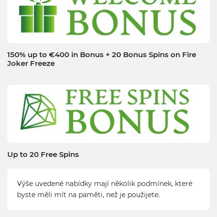
150% up to €400 in Bonus + 20 Bonus Spins on Fire
Joker Freeze
Up to 20 Free Spins
Výše uvedené nabídky mají několik podmínek, které
byste měli mít na paměti, než je použijete.