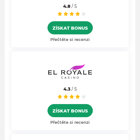
4.8
/ 5
ZÍSKAT BONUS
Přečtěte si recenzi
4.3
/ 5
ZÍSKAT BONUS
Přečtěte si recenzi