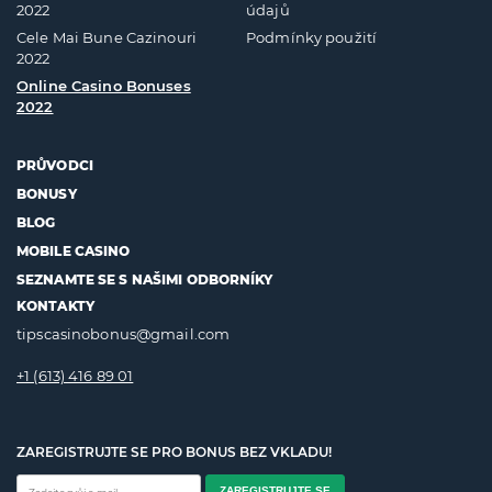
2022
údajů
Cele Mai Bune Cazinouri
Podmínky použití
2022
Online Casino Bonuses
2022
PRŮVODCI
BONUSY
BLOG
MOBILE CASINO
SEZNAMTE SE S NAŠIMI ODBORNÍKY
KONTAKTY
tipscasinobonus@gmail.com
+1 (613) 416 89 01
ZAREGISTRUJTE SE PRO BONUS BEZ VKLADU!
ZAREGISTRUJTE SE