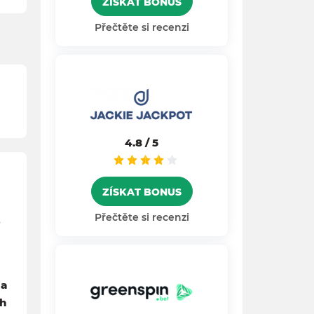
ZÍSKAT BONUS
Přečtěte si recenzi
4.8
/ 5
ZÍSKAT BONUS
Přečtěte si recenzi
é
ia
ch