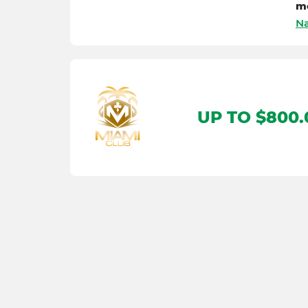
mo
Na
UP TO $800.