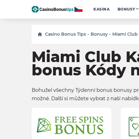
KASINA
BONUSY
Casino Bonus Tips
Bonusy
Miami Club
Miami Club K
bonus Kódy n
Bohužel všechny Týdenní bonus bonusy pro t
možné. Další si můžete vybrat z naší nabíd