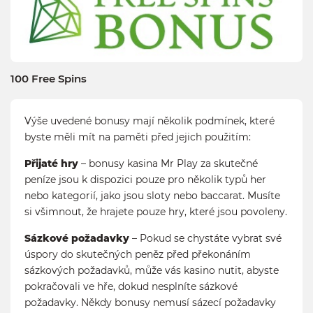
100 Free Spins
Výše uvedené bonusy mají několik podmínek, které
byste měli mít na paměti před jejich použitím:
Přijaté hry
– bonusy kasina Mr Play za skutečné
peníze jsou k dispozici pouze pro několik typů her
nebo kategorií, jako jsou sloty nebo baccarat. Musíte
si všimnout, že hrajete pouze hry, které jsou povoleny.
Sázkové požadavky
– Pokud se chystáte vybrat své
úspory do skutečných peněz před překonáním
sázkových požadavků, může vás kasino nutit, abyste
pokračovali ve hře, dokud nesplníte sázkové
požadavky. Někdy bonusy nemusí sázecí požadavky