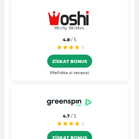
4.8
/ 5
ZÍSKAT BONUS
Přečtěte si recenzi
4.7
/ 5
ZÍSKAT BONUS