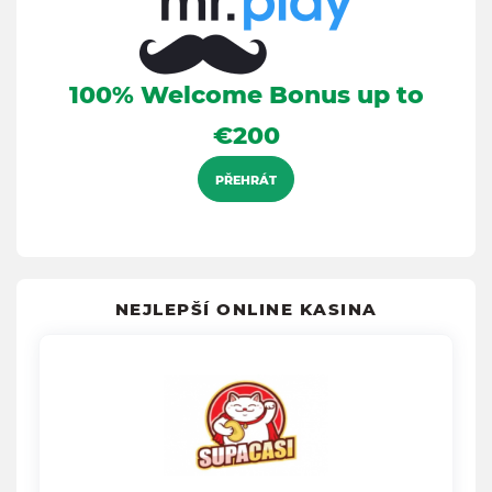
100% Welcome Bonus up to
€200
PŘEHRÁT
NEJLEPŠÍ ONLINE KASINA