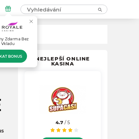
iny Zdarma Bеz
Vklаdu
SKAT BONUS
NEJLEPŠÍ ONLINE
KASINA
4.7
/ 5
us