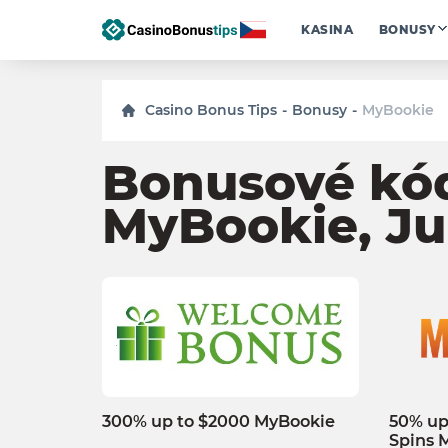
KASINA
BONUSY
Casino Bonus Tips
Bonusy
MyBookie
Bonusové kód
MyBookie, Ju
300% up to $2000 MyBookie
50% up
Spins 