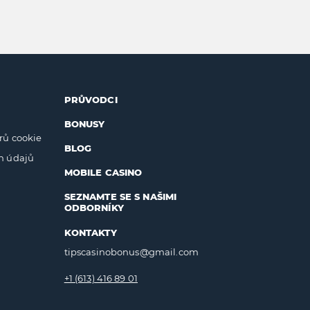
PRŮVODCI
BONUSY
rů cookie
BLOG
h údajů
MOBILE CASINO
SEZNAMTE SE S NAŠIMI
ODBORNÍKY
KONTAKTY
tipscasinobonus@gmail.com
+1 (613) 416 89 01