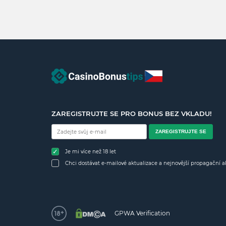
ZAREGISTRUJTE SE PRO BONUS BEZ VKLADU!
ZAREGISTRUJTE SE
Je mi více než 18 let
Chci dostávat e-mailové aktualizace a nejnovější propagační 
GPWA Verification