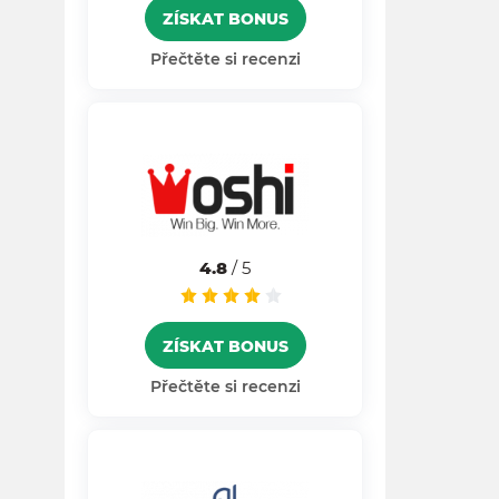
ZÍSKAT BONUS
Přečtěte si recenzi
4.8
/ 5
ZÍSKAT BONUS
Přečtěte si recenzi