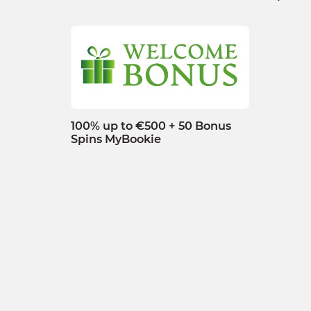
100% up to €500 + 50 Bonus
Spins MyBookie