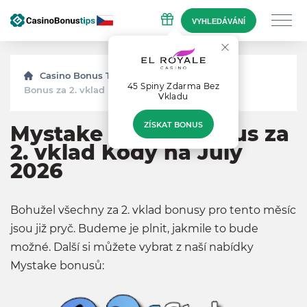
VYHLEDÁVÁNÍ
Casino Bonus Tips
Bonusy
Mystake
45 Spiny Zdarma Bеz
Bonus za 2. vklad
Vklаdu
ZÍSKAT BONUS
Mystake Kasino Bonus za
2. vklad Kódy na July
2026
Bohužel všechny za 2. vklad bonusy pro tento měsíc
jsou již pryč. Budeme je plnit, jakmile to bude
možné. Další si můžete vybrat z naší nabídky
Mystake bonusů: