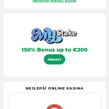
Navštivte stránku autora
150% Bonus up to €200
PŘEHRÁT
NEJLEPŠÍ ONLINE KASINA