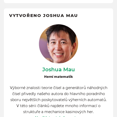
VYTVOŘENO JOSHUA MAU
Joshua Mau
Herní matematik
Výborné znalosti teorie čísel a generátorů náhodných
čísel přivedly našeho autora do hlavního poradního
sboru největších poskytovatelů výherních automatů.
V této sérii článků najdete mnoho informací o
struktuře a mechanice kasinových her.